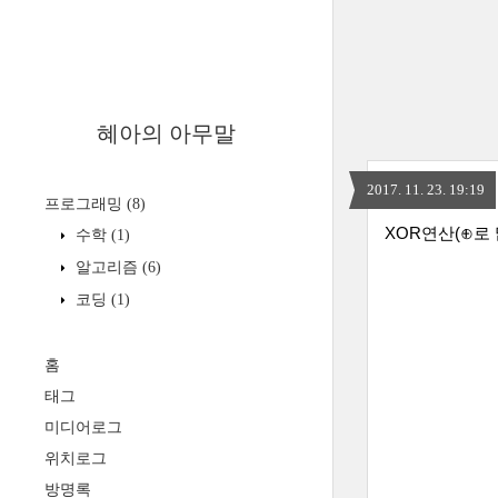
혜아의 아무말
2017. 11. 23. 19:19
프로그래밍
(8)
XOR연산(
⊕로 
수학
(1)
알고리즘
(6)
코딩
(1)
홈
태그
미디어로그
위치로그
방명록