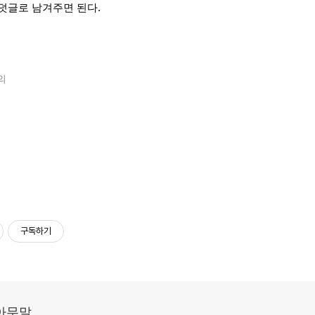
덧글로 남겨주면 된다.
의
구독하기
아무말