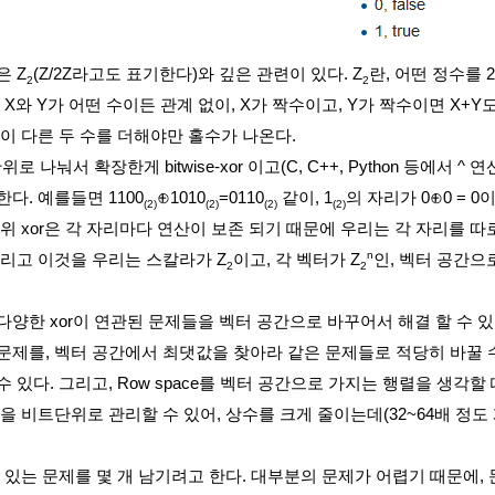
은 Z
(Z/2Z라고도 표기한다)와 깊은 관련이 있다. Z
란, 어떤 정수를 
2
2
 X와 Y가 어떤 수이든 관계 없이, X가 짝수이고, Y가 짝수이면 X+Y도
성이 다른 두 수를 더해야만 홀수가 나온다.
위로 나눠서 확장한게 bitwise-xor 이고(C, C++, Python 등에
다. 예를들면 1100
⊕1010
=0110
같이, 1
의 자리가 0
⊕
0 = 0
(2)
(2)
(2)
(2)
위 xor은 각 자리마다 연산이 보존 되기 때문에 우리는 각 자리를 따로 생
n
그리고 이것을 우리는 스칼라가
Z
이고, 각 벡터가
Z
인, 벡터 공간으
2
2
다양한 xor이 연관된 문제들을 벡터 공간으로 바꾸어서 해결 할 수 있
문제를, 벡터 공간에서 최댓값을 찾아라 같은 문제들로 적당히 바꿀 수
 있다. 그리고, Row space를 벡터 공간으로 가지는 행렬을 생각할 때 가
을 비트단위로 관리할 수 있어, 상수를 크게 줄이는데(32~64배 정도 
수 있는 문제를 몇 개 남기려고 한다. 대부분의 문제가 어렵기 때문에,