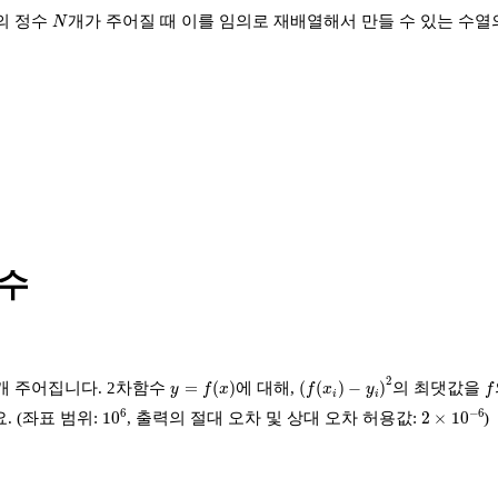
N
양의 정수
개가 주어질 때 이를 임의로 재배열해서 만들 수 있는 수열
N
함수
(
f
(
x
i
)
−
y
i
)
2
y
=
f
(
x
)
f
2
=
(
)
(
(
)
−
)
개 주어집니다. 2차함수
에 대해,
의 최댓값을
y
f
x
f
x
y
f
i
i
10
6
2
×
10
−
6
6
−
6
10
2
×
10
. (좌표 범위:
, 출력의 절대 오차 및 상대 오차 허용값:
)