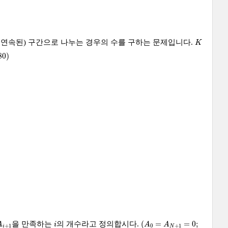
K
 연속된) 구간으로 나누는 경우의 수를 구하는 문제입니다.
K
80
)
(
A
0
=
A
N
+
1
=
0
;
i
(
=
=
0
;
을 만족하는
의 개수라고 정의합시다.
A
i
A
A
+
1
0
+
1
i
N