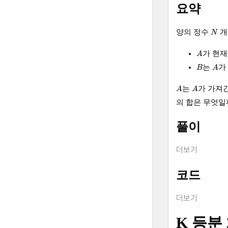
요약
N
양의 정수
개
N
A
가 현재
A
A
B
는
가
B
A
A
A
는
가 가져
A
A
의 합은 무엇일
풀이
더보기
코드
더보기
K 등분 