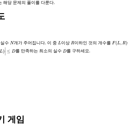
 해당 문제의 풀이를 다룬다.
도
F
(
L
,
R
)
N
L
R
(
,
)
 실수
개가 주어집니다. 이 중
이상
이하인 것의 개수를
N
L
R
F
L
R
|
≤
D
∣
D
)
≤
를 만족하는 최소의 실수
를 구하세요.
L
D
D
∣
기 게임