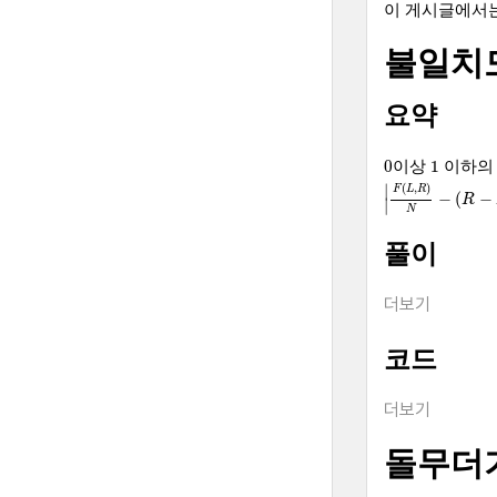
이 게시글에서는
불일치
요약
0
1
0
1
이상
이하의
|
F
(
L
,
R
)
N
−
(
R
−
L
)
(
,
)
∣
F
L
R
−
(
−
R
∣
N
풀이
더보기
코드
더보기
돌무더