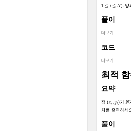
1
≤
i
≤
N
)
1
≤
≤
)
. 
i
N
풀이
더보기
코드
더보기
최적 
요약
(
x
i
,
y
i
)
N
(
,
)
점
가
x
y
N
i
i
차를 출력하세요
풀이