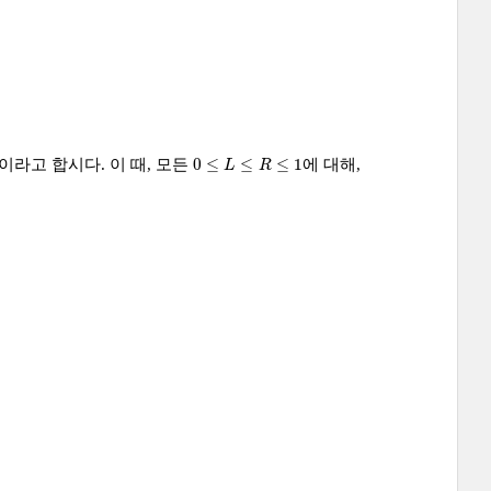
0
≤
L
≤
R
≤
1
0
≤
≤
≤
1
이라고 합시다. 이 때, 모든
에 대해,
L
R