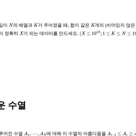
N
K
K
 길이
의 배열과
가 주어졌을 때, 합이 같은
개의 (비어있지 않은
N
K
K
(
X
≤
10
18
;
1
≤
K
≤
N
≤
180
)
X
18
(
≤
10
;
1
≤
≤
≤
1
답이 정확히
가 되는 데이터를 만드세요.
X
X
K
N
운 수열
A
1
,
⋯
,
A
N
A
i
−
1
≤
A
i
≥
A
i
+
1
,
⋯
,
≤
≥
이루어진 수열
에 대해 이 수열의 아름다움을
A
A
A
A
1
−
1
N
i
i