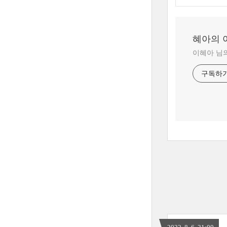
혜아의 
이혜아 님
구독하