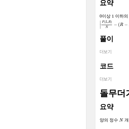
요약
0
1
0
1
이상
이하의
|
F
(
L
,
R
)
N
−
(
R
−
L
)
(
,
)
∣
F
L
R
−
(
−
R
∣
N
풀이
더보기
코드
더보기
돌무더
요약
N
양의 정수
개
N