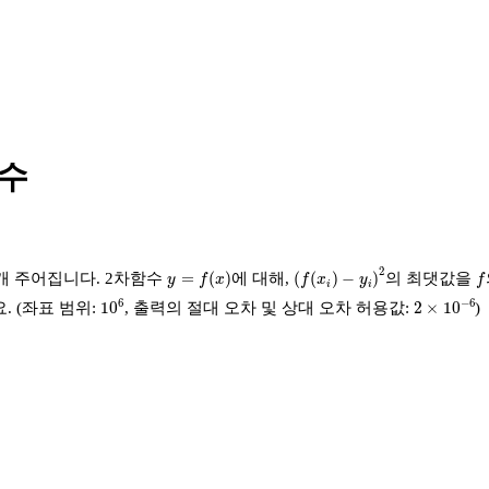
함수
(
f
(
x
i
)
−
y
i
)
2
y
=
f
(
x
)
f
2
=
(
)
(
(
)
−
)
개 주어집니다. 2차함수
에 대해,
의 최댓값을
y
f
x
f
x
y
f
i
i
10
6
2
×
10
−
6
6
−
6
10
2
×
10
. (좌표 범위:
, 출력의 절대 오차 및 상대 오차 허용값:
)