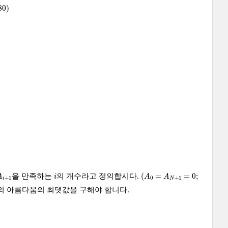
80
)
(
A
0
=
A
N
+
1
=
0
;
i
(
=
=
0
;
을 만족하는
의 개수라고 정의합시다.
A
i
A
A
+
1
0
+
1
i
N
의 아름다움의 최댓값을 구해야 합니다.