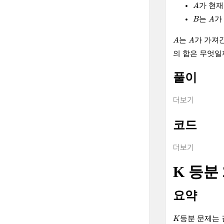
A
가 현재
A
A
B
는
가
B
A
A
A
는
가 가져
A
A
의 합은 무엇일
풀이
더보기
코드
더보기
K 등분 
요약
K
등분 문제는
K