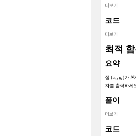
더보기
코드
더보기
최적 
요약
(
x
i
,
y
i
)
N
(
,
)
점
가
x
y
N
i
i
차를 출력하세요
풀이
더보기
코드