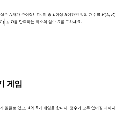
F
(
L
,
R
)
N
L
R
(
,
)
 실수
개가 주어집니다. 이 중
이상
이하인 것의 개수를
N
L
R
F
L
R
|
≤
D
∣
D
)
≤
를 만족하는 최소의 실수
를 구하세요.
L
D
D
∣
기 게임
A
B
가 일렬로 있고,
와
가 게임을 합니다. 정수가 모두 없어질 때까지
A
B