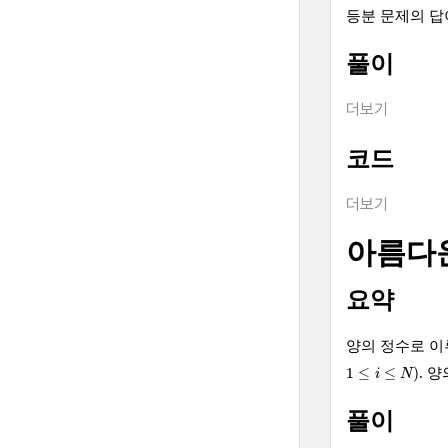
등분 문제의 
풀이
더보기
코드
더보기
아름다
요약
양의 정수로 
1
≤
i
≤
N
)
1
≤
≤
)
. 
i
N
풀이