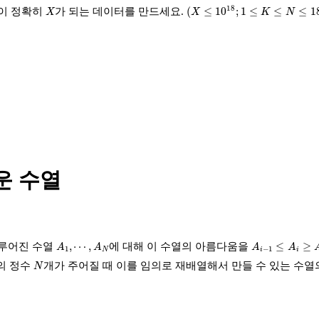
(
X
≤
10
18
;
1
≤
K
≤
N
≤
180
)
X
18
(
≤
10
;
1
≤
≤
≤
1
답이 정확히
가 되는 데이터를 만드세요.
X
X
K
N
운 수열
A
1
,
⋯
,
A
N
A
i
−
1
≤
A
i
≥
A
i
+
1
,
⋯
,
≤
≥
이루어진 수열
에 대해 이 수열의 아름다움을
A
A
A
A
1
−
1
N
i
i
N
양의 정수
개가 주어질 때 이를 임의로 재배열해서 만들 수 있는 수열
N