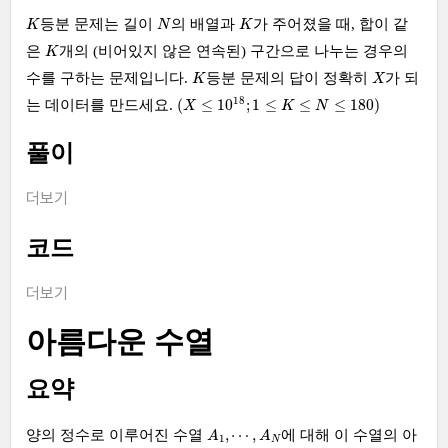
K
N
K
등분 문제는 길이
의 배열과
가 주어졌을 때, 합이 같
K
N
K
K
은
개의 (비어있지 않은 연속된) 구간으로 나누는 경우의
K
K
X
수를 구하는 문제입니다.
등분 문제의 답이 정확히
가 되
K
X
(
X
≤
10
18
;
1
≤
K
≤
N
≤
180
)
18
(
≤
10
;
1
≤
≤
≤
180
)
는 데이터를 만드세요.
X
K
N
풀이
더보기
코드
더보기
아름다운 수열
요약
A
1
,
⋯
,
A
N
,
⋯
,
양의 정수로 이루어진 수열
에 대해 이 수열의 아
A
A
1
N