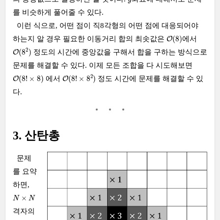
를 비슷하게 풀어줄 수 있다.
이런 식으로, 어떤 점이 직8각형의 어떤 점에 대응되어야
O
(
8
)
(
8
)
하는지 알 경우 필요한 이동거리 합의 최솟값은
에서
O
O
(
8
2
)
2
(
8
)
정도의 시간에 중앙값을 구해서 합을 구하는 방식으로
O
문제를 해결할 수 있다. 이제 모든 조합을 다 시도해보면
O
(
8
!
×
8
2
)
O
(
8
!
×
8
)
2
(
8
!
×
8
)
(
8
!
×
8
)
에서
정도 시간에 문제를 해결할 수 있
O
O
다.
3. 산탄총
문제
를 요약
하면,
N
×
N
×
N
N
격자의