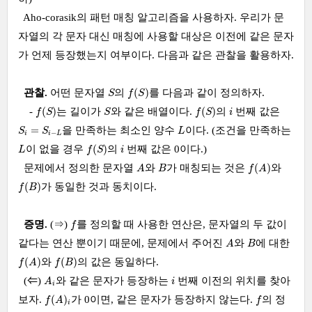
Aho-corasik의 패턴 매칭 알고리즘을 사용하자. 우리가 문
자열의 각 문자 대신 매칭에 사용할 대상은 이전에 같은 문자
가 언제 등장했는지 여부이다. 다음과 같은 관찰을 활용하자.
f
(
S
)
S
(
)
관찰.
어떤 문자열
의
를 다음과 같이 정의하자.
S
f
S
f
(
S
)
f
(
S
)
S
i
(
)
(
)
-
는 길이가
와 같은 배열이다.
의
번째 값은
f
S
S
f
S
i
S
i
=
S
i
−
L
L
=
을 만족하는 최소인 양수
이다. (조건을 만족하는
S
S
L
−
i
i
L
f
(
S
)
L
i
(
)
이 없을 경우
의
번째 값은 0이다.)
L
f
S
i
A
f
(
A
)
B
(
)
문제에서 정의한 문자열
와
가 매칭되는 것은
와
A
B
f
A
f
(
B
)
(
)
가 동일한 것과 동치이다.
f
B
f
증명.
(⇒)
를 정의할 때 사용한 연산은, 문자열의 두 값이
f
A
B
같다는 연산 뿐이기 때문에, 문제에서 주어진
와
에 대한
A
B
f
(
A
)
f
(
B
)
(
)
(
)
와
의 값은 동일하다.
f
A
f
B
A
i
i
(⇐)
와 같은 문자가 등장하는
번째 이전의 위치를 찾아
A
i
i
f
(
A
)
i
f
(
)
보자.
가 0이면, 같은 문자가 등장하지 않는다.
의 정
f
A
f
i