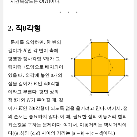
(
)
시간복잡도는
이다.
O
R
2. 직8각형
문제를 요약하면, 한 변의
K
길이가
인 각 변이 축에
K
평행한 정사각형 5개가 그
림처럼 +모양으로 배치되어
있을 때, 외각에 놓인 8개의
K
점을 길이가
인 직8각형
K
이라고 부른다. 평면 상의
K
점 8개와
가 주어질 때, 길
K
K
이가
인 직8각형이 되도록 점을 옮기려고 한다. 여기서, 점
K
의 순서는 중요하지 않다. 이 때, 필요한 점의 이동거리 합의
최소값을 구하는 문제이다. 여기서, 이동거리는 택시거리이
(
a
,
b
)
(
c
,
d
)
|
a
−
b
|
+
|
c
−
d
|
(
,
)
(
,
)
|
−
|
+
|
−
|
다(
와
사이의 거리는
이다.)
a
b
c
d
a
b
c
d