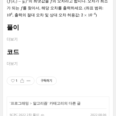
(
(
)
−
)
의 최댓값을
의 오차라고 합시다. 오차가 최소
f
x
y
f
i
i
f
가 되는
를 찾아서, 해당 오차를 출력하세요. (좌표 범위:
f
10
6
2
×
10
−
6
6
−
6
10
2
×
10
, 출력의 절대 오차 및 상대 오차 허용값:
)
풀이
더보기
코드
더보기
1
구독하기
'
프로그래밍
>
알고리즘
' 카테고리의 다른 글
SCPC 2022 2차 풀이
2022.08.06
(0)