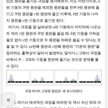
a
있는 원판을 옮기는 과정을 생각해보자. 이도 마찬가지로,
a
N
b
번 기둥의
번 원판을 제외한 원판들을 전부
번 원판에 옮
N
b
N
b
c
기고
번 원판을
번 원판에 옮긴 이후에,
번 기둥의 나머
N
c
b
c
지 원판을
번 기둥으로 옮기면 된다.
c
a
여기서, 과정을 잘 살펴보면
번 기둥에서 마지막에 나오는
a
N
b
두 개의 1번 원판과
번 원판을 옮길 때,
번 기둥을 거쳐갈
N
b
c
필요 없이
번 기둥으로 두 원판을 차례로 옮길 수 있다는 것
c
a
c
을 알 수 있다. (
번째 원판과
번째 원판의 "가운데 원판"을
a
c
정의하는 홀짝성이 달라서 발생하는 일이다.) 그래서 과정을
N
−
2
−
2
바꿔서
개의 기둥을 한번에 옮기는 것으로 문제를 풀
N
수 있다.
과정 M100, 고정된 원판은 -로 표시되었다.
이제, 여기서 재귀적인 과정을 하려면 또 역시 자신 위와 아