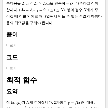
A
i
−
1
≤
A
i
≥
A
i
+
1
i
≤
≥
름다움을
을 만족하는
의 개수라고 정의
A
A
A
i
−
1
+
1
i
i
i
(
A
0
=
A
N
+
1
=
0
;
1
≤
i
≤
N
)
N
(
=
=
0
;
1
≤
≤
)
합시다.
. 양의 정수
개가 주
A
A
i
N
N
0
+
1
N
어질 때 이를 임의로 재배열해서 만들 수 있는 수열의 아름다
움의 최댓값을 구해야 합니다.
풀이
더보기
코드
더보기
최적 함수
요약
(
x
i
,
y
i
)
y
=
f
(
x
)
N
(
,
)
=
(
)
점
가
개 주어집니다. 2차함수
에 대해,
x
y
N
y
f
x
i
i
(
f
(
x
i
)
−
y
i
)
2
f
2