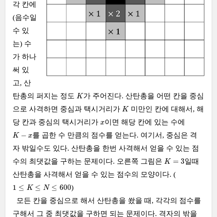
각 칸에
(음수일
수 있
는) 수
가 하나
써 있
고, 산
K
탄총의 퍼지는 정도
가 주어진다. 산탄총을 어떤 칸을 중심
K
K
으로 사격하면 중심과 택시거리가
미만인 칸에 대해서, 해
K
x
당 칸과 중심의 택시거리가
이면 해당 칸에 있는 수에
x
K
−
x
−
를 곱한 수 만큼의 점수를 얻는다. 여기서, 중심은 격
K
x
자 밖일수도 있다. 산탄총을 한번 사격해서 얻을 수 있는 점
K
=
3
=
3
수의 최댓값을 구하는 문제이다. 오른쪽 그림은
일때
K
산탄총을 사격해서 얻을 수 있는 점수의 모양이다. (
1
≤
K
≤
N
≤
600
1
≤
≤
≤
600
)
K
N
모든 칸을 중심으로 해서 산탄총을 쐈을 때, 각각의 점수를
구해서 그 중 최댓값을 구하면 되는 문제이다. 격자의 밖을