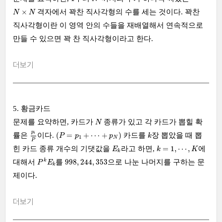
N
×
N
×
격자에서 꽉찬 직사각형의 수를 세는 것이다. 꽉찬
N
N
직사각형이란 이 영역 안의 수들을 재배열해서 연속적으로
만들 수 있으면 꽉 찬 직사각형이라고 한다.
더보기
5. 황금카드
N
문제를 요약하면, 카드가
종류가 있고 각 카드가 뽑힐 확
N
p
i
P
(
P
=
p
1
+
⋯
+
p
N
)
k
p
(
=
+
⋯
+
)
i
률은
이다.
카드를
장 뽑았을 때 뽑
P
p
p
k
1
N
P
k
=
1
,
⋯
,
K
E
k
=
1
,
⋯
,
힌 카드 종류 개수의 기댓값을
라고 하면,
에
E
k
K
k
P
k
E
k
998
,
244
,
353
998
,
244
,
353
k
대해서
를
으로 나눈 나머지를 구하는 문
P
E
k
제이다.
더보기