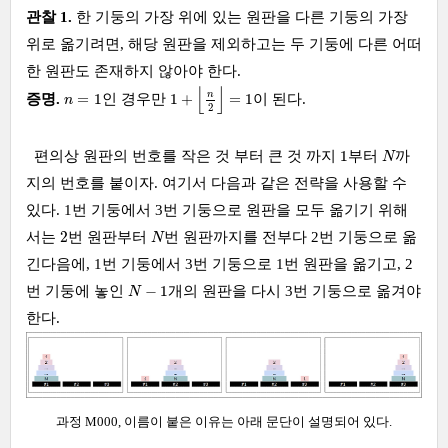
관찰 1.
한 기둥의 가장 위에 있는 원판을 다른 기둥의 가장
위로 옮기려면, 해당 원판을 제외하고는 두 기둥에 다른 어떠
한 원판도 존재하지 않아야 한다.
1
+
⌊
n
2
⌋
=
1
⌊
⌋
n
=
1
n
=
1
1
+
=
1
증명.
인 경우만
이 된다.
n
2
1
N
1
편의상 원판의 번호를 작은 것 부터 큰 것 까지
부터
까
N
지의 번호를 붙이자. 여기서 다음과 같은 전략을 사용할 수
있다. 1번 기둥에서 3번 기둥으로 원판을 모두 옮기기 위해
2
N
2
서는
번 원판부터
번 원판까지를 전부다 2번 기둥으로 옮
N
긴다음에, 1번 기둥에서 3번 기둥으로 1번 원판을 옮기고, 2
N
−
1
−
1
번 기둥에 놓인
개의 원판을 다시 3번 기둥으로 옮겨야
N
한다.
과정 M000, 이름이 붙은 이유는 아래 문단이 설명되어 있다.