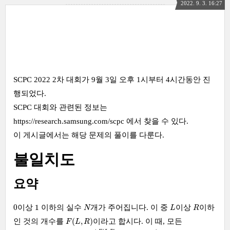
2022. 9. 3. 16:27
SCPC 2022 2차 대회가 9월 3일 오후 1시부터 4시간동안 진
행되었다.
SCPC 대회와 관련된 정보는
https://research.samsung.com/scpc
에서 찾을 수 있다.
이 게시글에서는 해당 문제의 풀이를 다룬다.
불일치도
요약
0
1
N
L
R
0
1
이상
이하의 실수
개가 주어집니다. 이 중
이상
이하
N
L
R
F
(
L
,
R
)
(
,
)
인 것의 개수를
이라고 합시다. 이 때, 모든
F
L
R
|
F
(
L
,
R
)
N
−
(
R
−
L
)
|
≤
D