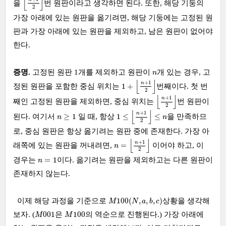
⌊
⌋
을
번 원판이라고 생각하면 된다. 또한, 해당 기둥의
2
가장 아래에 있는 원판을 옮기려면, 해당 기둥에는 고정된 원
판과 가장 아래에 있는 원판을 제외하고, 남은 원판이 없어야
한다.
n
증명.
고정된 원판 1개를 제외하고 원판이
개 있는 경우, 고
n
1
+
⌊
n
+
1
2
⌋
⌊
⌋
+
1
n
1
+
정된 원판을 포함한 중심 위치는
번째이다. 첫 번
2
⌊
n
+
1
2
⌋
⌊
⌋
+
1
n
째인 고정된 원판을 제외하면, 중심 위치는
번 원판이
2
1
≤
⌊
n
+
1
2
⌋
≤
n
⌊
⌋
n
≥
1
+
1
n
≥
1
1
≤
≤
된다. 여기서
일 때, 항상
을 만족하므
n
n
2
로, 중심 원판은 항상 옮기려는 원판 중에 존재한다. 가장 아
n
=
⌊
n
+
1
2
⌋
⌊
⌋
+
1
n
=
래쪽에 있는 원판을 꺼내려면,
이어야 하고, 이
n
2
n
=
1
=
1
경우는
이다. 옮기려는 원판을 제외하고는 다른 원판이
n
존재하지 않는다.
M
100
(
N
,
a
,
b
,
c
)
100
(
,
,
,
)
이제 해당 과정을 기준으로
상황을 생각해
M
N
a
b
c
M
001
M
100
001
100
보자. (
은
의 역순으로 진행된다.) 가장 아래에
M
M