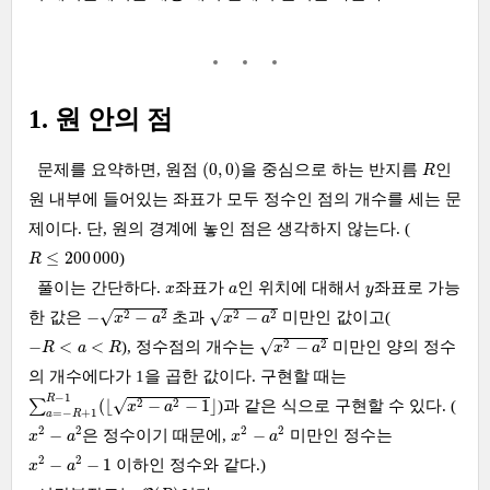
1. 원 안의 점
(
0
,
0
)
R
(
0
,
0
)
문제를 요약하면, 원점
을 중심으로 하는 반지름
인
R
원 내부에 들어있는 좌표가 모두 정수인 점의 개수를 세는 문
제이다. 단, 원의 경계에 놓인 점은 생각하지 않는다. (
R
≤
200
000
≤
200
000
)
R
x
a
y
풀이는 간단하다.
좌표가
인 위치에 대해서
좌표로 가능
x
a
y
−
x
2
−
a
2
x
2
−
a
2
√
√
2
2
2
2
−
−
−
한 값은
초과
미만인 값이고(
x
a
x
a
x
2
−
a
2
−
R
<
a
<
R
√
2
2
−
<
<
−
), 정수점의 개수는
미만인 양의 정수
R
a
R
x
a
의 개수에다가 1을 곱한 값이다. 구현할 때는
∑
a
=
−
R
+
1
R
−
1
(
⌊
x
2
−
a
2
−
1
⌋
−
1
R
√
2
2
(
⌊
−
−
1
⌋
∑
)과 같은 식으로 구현할 수 있다. (
x
a
=
−
+
1
a
R
x
2
−
a
2
x
2
−
a
2
2
2
2
2
−
−
은 정수이기 때문에,
미만인 정수는
x
a
x
a
x
2
−
a
2
−
1
2
2
−
−
1
이하인 정수와 같다.)
x
a
O
(
R
)