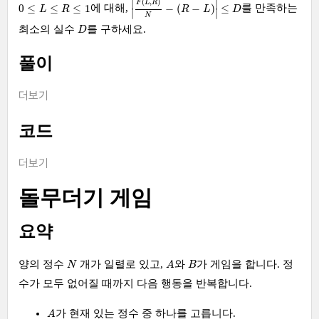
(
,
)
∣
∣
0
≤
L
≤
R
≤
1
F
L
R
0
≤
≤
≤
1
−
(
−
)
≤
에 대해,
를 만족하는
L
R
R
L
D
∣
∣
N
D
최소의 실수
를 구하세요.
D
풀이
더보기
코드
더보기
돌무더기 게임
요약
A
N
B
양의 정수
개가 일렬로 있고,
와
가 게임을 합니다. 정
N
A
B
수가 모두 없어질 때까지 다음 행동을 반복합니다.
A
가 현재 있는 정수 중 하나를 고릅니다.
A