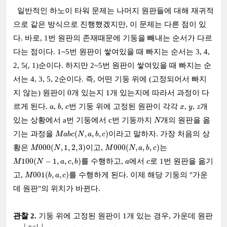
일반적인 하노이 타워 문제는 나머지 원판들에 대해 재귀적
으로 같은 방식으로 진행했겠지만, 이 문제는 다른 점이 있
다. 바로, 1번 원판의 존재때문에 기둥을 빼내는 순서가 다르
다는 점이다. 1~5번 원판이 쌓여있을 때 빠지는 순서는 3, 4,
2, 5(, 1)순이다. 하지만 2~5번 원판이 쌓여있을 때 빠지는 순
서는 4, 3, 5, 2순이다. 즉, 어떤 기둥 위에 (고정되어서 빠지
0
1
0
1
지 않는) 원판이
개 있는지
개 있는지에 따라서 과정이 다
b
a
c
x
y
z
르게 된다.
,
,
번 기둥 위에 고정된 원판이 각각
,
,
개
a
b
c
x
y
z
N
있는 상황에서 a번 기둥에서 c번 기둥까지
개의 원판을 옮
N
M
a
b
c
(
N
,
a
,
b
,
c
)
(
,
,
,
)
기는 과정을
이라고 말하자. 가장 처음의 상
M
a
b
c
N
a
b
c
M
000
(
N
,
1
,
2
,
3
)
M
000
(
N
,
a
,
b
,
c
)
000
(
,
1
,
2
,
3
)
000
(
,
,
,
)
황은
이고,
는
M
N
M
N
a
b
c
M
100
(
N
−
1
,
a
,
c
,
b
)
a
c
100
(
−
1
,
,
,
)
를 수행하고,
에서
로 1번 원판을 옮기
M
N
a
c
b
a
c
M
001
(
b
,
a
,
c
)
001
(
,
,
)
고,
를 수행하게 된다. 이제 해당 기둥의 "가운
M
b
a
c
데 원판"의 위치가 바뀐다.
관찰 2.
기둥 위에 고정된 원판이 1개 있는 경우, 가운데 원판
⌊
n
+
1
2
⌋
+
1
n