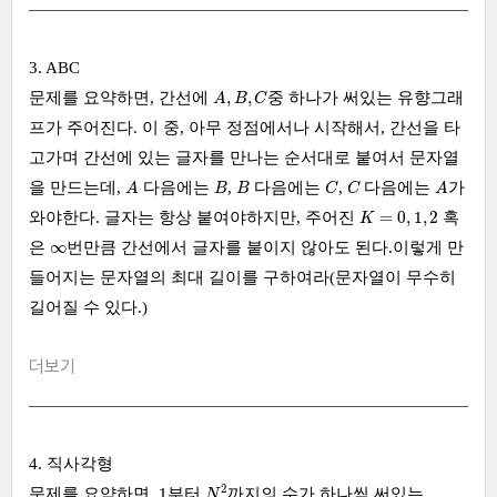
3. ABC
A
,
B
,
C
,
,
문제를 요약하면, 간선에
중 하나가 써있는 유향그래
A
B
C
프가 주어진다. 이 중, 아무 정점에서나 시작해서, 간선을 타
고가며 간선에 있는 글자를 만나는 순서대로 붙여서 문자열
A
A
B
B
C
C
을 만드는데,
다음에는
,
다음에는
,
다음에는
가
A
B
B
C
C
A
K
=
0
,
1
,
2
=
0
,
1
,
2
와야한다. 글자는 항상 붙여야하지만, 주어진
혹
K
∞
∞
은
번만큼 간선에서 글자를 붙이지 않아도 된다.이렇게 만
들어지는 문자열의 최대 길이를 구하여라(문자열이 무수히
길어질 수 있다.)
더보기
4. 직사각형
N
2
1
2
1
문제를 요약하면,
부터
까지의 수가 하나씩 써있는
N