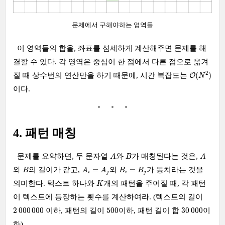
문제에서 구해야하는 영역들
이 영역들의 합을, 좌표를 섬세하게 계산해주면 문제를 해
결할 수 있다. 각 영역은 중심이 한 점에서 다른 점으로 옮겨
O
(
N
2
)
2
(
)
질 때 상수번의 연산만을 하기 때문에, 시간 복잡도는
O
N
이다.
4. 패턴 매칭
A
A
B
문제를 요약하면, 두 문자열
와
가 매칭된다는 것은,
A
B
A
A
i
=
A
j
B
B
i
=
B
j
=
=
와
의 길이가 같고,
와
가 동치라는 것을
B
A
A
B
B
i
j
i
j
K
의미한다. 텍스트 하나와
개의 패턴을 주어질 때, 각 패턴
K
이 텍스트에 등장하는 횟수를 계산하여라. (텍스트의 길이
2
000
000
500
30
000
2
000
000
500
30
000
이하, 패턴의 길이
이하, 패턴 길이 합
이
하)