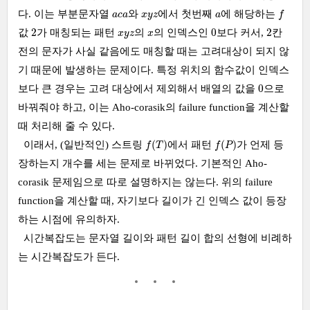
f
a
c
a
x
y
z
a
다. 이는 부분문자열
와
에서 첫번째
에 해당하는
a
c
a
x
y
z
a
f
2
0
2
x
y
z
x
2
0
2
값
가 매칭되는 패턴
의
의 인덱스인
보다 커서,
칸
x
y
z
x
전의 문자가 사실 같음에도 매칭할 때는 고려대상이 되지 않
기 때문에 발생하는 문제이다. 특정 위치의 함수값이 인덱스
0
0
보다 큰 경우는 고려 대상에서 제외해서 배열의 값을
으로
바꿔줘야 하고, 이는 Aho-corasik의 failure function을 계산할
때 처리해 줄 수 있다.
f
(
T
)
f
(
P
)
(
)
(
)
이래서, (일반적인) 스트링
에서 패턴
가 언제 등
f
T
f
P
장하는지 개수를 세는 문제로 바뀌었다. 기본적인 Aho-
corasik 문제임으로 따로 설명하지는 않는다. 위의 failure
function을 계산할 때, 자기보다 길이가 긴 인덱스 값이 등장
하는 시점에 유의하자.
시간복잡도는 문자열 길이와 패턴 길이 합의 선형에 비례하
는 시간복잡도가 든다.