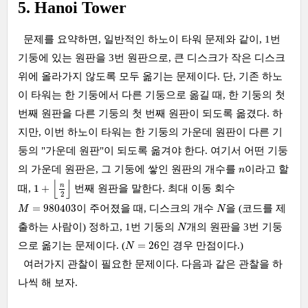
5. Hanoi Tower
문제를 요약하면, 일반적인 하노이 타워 문제와 같이, 1번
기둥에 있는 원판을 3번 원판으로, 큰 디스크가 작은 디스크
위에 올라가지 않도록 모두 옮기는 문제이다. 단, 기존 하노
이 타워는 한 기둥에서 다른 기둥으로 옮길 때, 한 기둥의 첫
번째 원판을 다른 기둥의 첫 번째 원판이 되도록 옮겼다. 하
지만, 이번 하노이 타워는 한 기둥의 가운데 원판이 다른 기
둥의 "가운데 원판"이 되도록 옮겨야 한다. 여기서 어떤 기둥
n
의 가운데 원판은, 그 기둥에 쌓인 원판의 개수를
이라고 할
n
1
+
⌊
n
2
⌋
⌊
⌋
n
1
+
때,
번째 원판을 말한다. 최대 이동 회수
2
M
=
980403
N
=
980403
이 주어졌을 때, 디스크의 개수
을 (코드를 제
M
N
N
출하는 사람이) 정하고, 1번 기둥의
개의 원판을 3번 기둥
N
N
=
26
=
26
으로 옮기는 문제이다. (
인 경우 만점이다.)
N
여러가지 관찰이 필요한 문제이다. 다음과 같은 관찰을 하
나씩 해 보자.