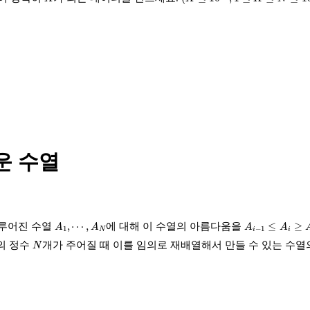
운 수열
A
1
,
⋯
,
A
N
A
i
−
1
≤
A
i
≥
A
i
+
1
,
⋯
,
≤
≥
이루어진 수열
에 대해 이 수열의 아름다움을
A
A
A
A
1
−
1
N
i
i
N
양의 정수
개가 주어질 때 이를 임의로 재배열해서 만들 수 있는 수열
N