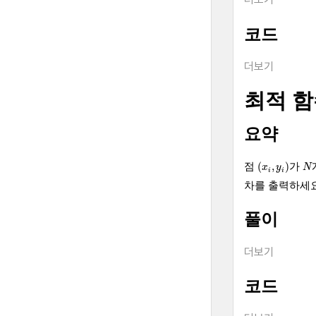
코드
더보기
최적 
요약
(
x
i
,
y
i
)
N
(
,
)
점
가
x
y
N
i
i
차를 출력하세요
풀이
더보기
코드