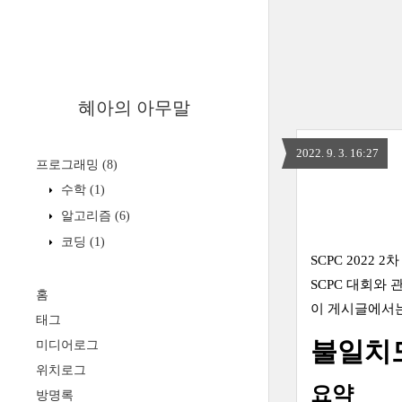
혜아의 아무말
2022. 9. 3. 16:27
프로그래밍
(8)
수학
(1)
알고리즘
(6)
코딩
(1)
SCPC 2022
SCPC 대회와
홈
이 게시글에서는
태그
불일치
미디어로그
위치로그
요약
방명록