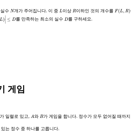
F
(
L
,
R
)
N
L
R
(
,
)
 실수
개가 주어집니다. 이 중
이상
이하인 것의 개수를
N
L
R
F
L
R
|
≤
D
∣
D
)
≤
를 만족하는 최소의 실수
를 구하세요.
L
D
D
∣
기 게임
A
B
가 일렬로 있고,
와
가 게임을 합니다. 정수가 모두 없어질 때까지
A
B
 있는 정수 중 하나를 고릅니다.