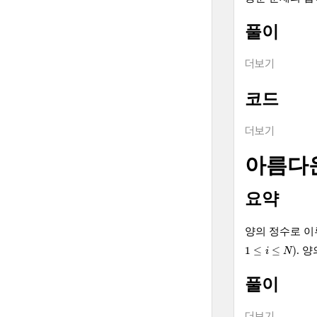
풀이
더보기
코드
더보기
아름다
요약
양의 정수로 
1
≤
i
≤
N
)
1
≤
≤
)
. 
i
N
풀이
더보기