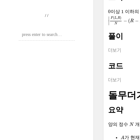
0
1
0
1
이상
이하의
/
/
|
F
(
L
,
R
)
N
−
(
R
−
L
)
(
,
)
∣
F
L
R
−
(
−
R
∣
N
풀이
더보기
코드
더보기
돌무더
요약
N
양의 정수
개
N
A
가 현재
A