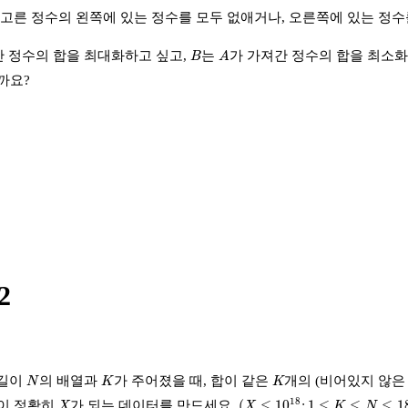
 고른 정수의 왼쪽에 있는 정수를 모두 없애거나, 오른쪽에 있는 정수
A
B
간 정수의 합을 최대화하고 싶고,
는
가 가져간 정수의 합을 최소화 
B
A
까요?
2
N
K
K
 길이
의 배열과
가 주어졌을 때, 합이 같은
개의 (비어있지 않은
N
K
K
(
X
≤
10
18
;
1
≤
K
≤
N
≤
180
)
X
18
(
≤
10
;
1
≤
≤
≤
1
답이 정확히
가 되는 데이터를 만드세요.
X
X
K
N