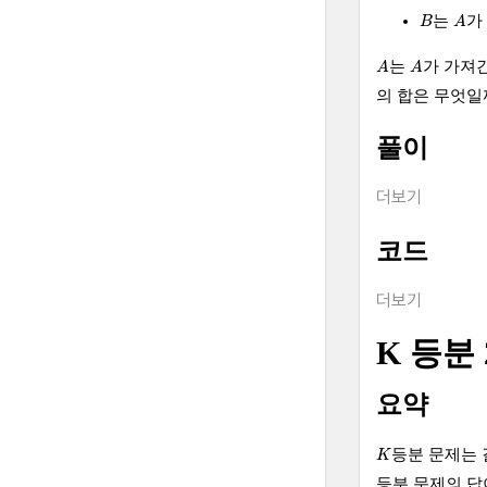
A
B
는
가
B
A
A
A
는
가 가져
A
A
의 합은 무엇일
풀이
더보기
코드
더보기
K 등분 
요약
K
등분 문제는
K
등분 문제의 