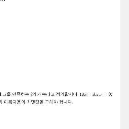
(
A
0
=
A
N
+
1
=
0
;
i
(
=
=
0
;
을 만족하는
의 개수라고 정의합시다.
A
i
A
A
+
1
0
+
1
i
N
의 아름다움의 최댓값을 구해야 합니다.