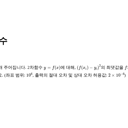
함수
(
f
(
x
i
)
−
y
i
)
2
y
=
f
(
x
)
f
2
=
(
)
(
(
)
−
)
개 주어집니다. 2차함수
에 대해,
의 최댓값을
y
f
x
f
x
y
f
i
i
10
6
2
×
10
−
6
6
−
6
10
2
×
10
. (좌표 범위:
, 출력의 절대 오차 및 상대 오차 허용값:
)